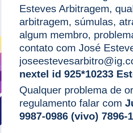
Esteves Arbitragem, qua
arbitragem, súmulas, atr
algum membro, problema d
contato com José Estev
joseestevesarbitro@ig.co
nextel id 925*10233 Es
Qualquer problema de or
regulamento falar com
J
9987-0986 (vivo) 7896-
I - Regul