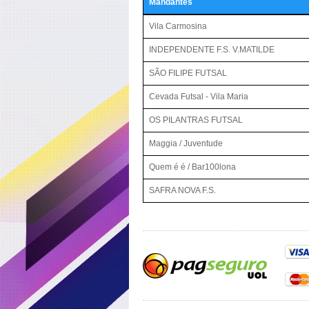
Mandantes
Vila Carmosina
INDEPENDENTE F.S. V.MATILDE
SÃO FILIPE FUTSAL
Cevada Futsal - Vila Maria
OS PILANTRAS FUTSAL
Maggia / Juventude
Quem é é / Bar100lona
SAFRA NOVA F.S.